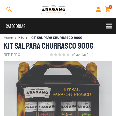
0
CATEGORIAS
Rally
Home
Kits
KIT SAL PARA CHURRASCO 900G
KIT SAL PARA CHURRASCO 900G
Sal para Churrasco
Sal de Parilla
Sal Grosso
REF. REF 01
(0 avaliações)
Kits
Acessórios
Temperos
Linha Premium
Uso Diário
Ofertas