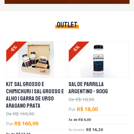
OUTLET
-6%
-5%
KIT SAL GROSSO E
SAL DE PARRILLA
C
CHIMICHURI | SAL GROSSO E
ARGENTINO - 900G
E
ALHO | GARRA DE URSO
De R$
18,90
D
ARAGANO PRATA
R$ 18,00
Por
P
De R$
169,90
3x de R$ 6,00
3
R$ 160,09
Por
R$ 16,20
No boleto:
N
3x de R$ 53,36