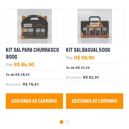
KIT SAL PARA CHURRASCO
KIT SAL BAGUAL 500G
K
900G
R$ 69,90
Por
P
R$ 84,90
Por
3x de R$ 23,30
3
3x de R$ 28,30
R$ 62,91
No boleto:
N
R$ 76,41
No boleto:
ADICIONAR AO CARRINHO
ADICIONAR AO CARRINHO