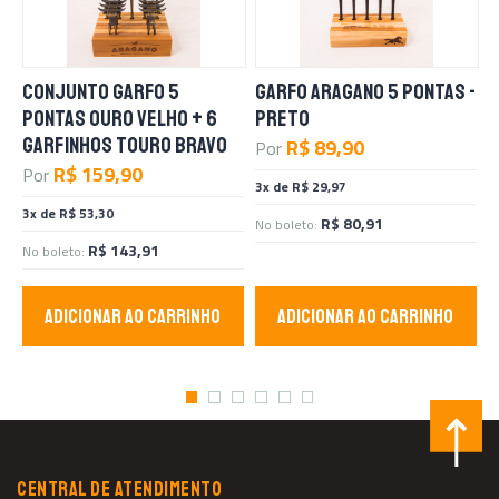
CONJUNTO GARFO 5
GARFO ARAGANO 5 PONTAS -
G
PONTAS OURO VELHO + 6
PRETO
O
GARFINHOS TOURO BRAVO
R$ 89,90
Por
P
R$ 159,90
Por
3x de R$ 29,97
3
3x de R$ 53,30
R$ 80,91
No boleto:
N
R$ 143,91
No boleto:
ADICIONAR AO CARRINHO
ADICIONAR AO CARRINHO
CENTRAL DE ATENDIMENTO