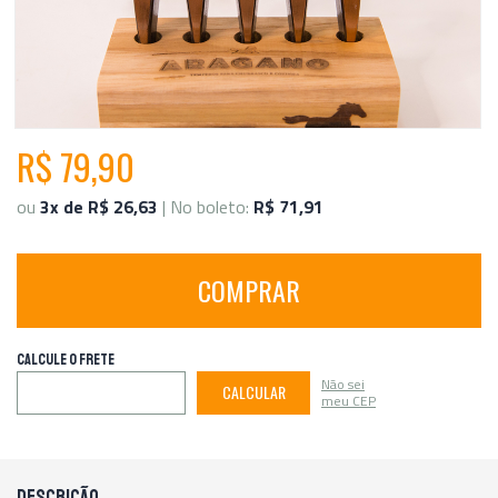
R$ 79,90
ou
3x de R$ 26,63
| No boleto:
R$ 71,91
COMPRAR
CALCULE O FRETE
Não sei
CALCULAR
meu CEP
DESCRIÇÃO