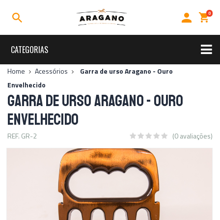
0
CATEGORIAS
Rally
Home
Acessórios
Garra de urso Aragano - Ouro
Envelhecido
Sal para Churrasco
GARRA DE URSO ARAGANO - OURO
Sal de Parilla
Sal Grosso
Kits
ENVELHECIDO
Acessórios
REF. GR-2
(0 avaliações)
Temperos
Linha Premium
Uso Diário
Ofertas