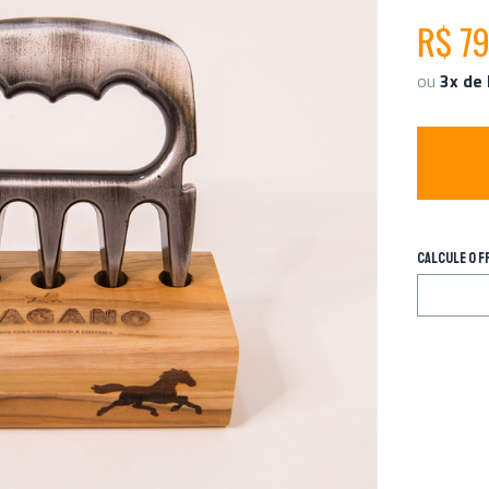
R$ 79
ou
3x de 
CALCULE O F