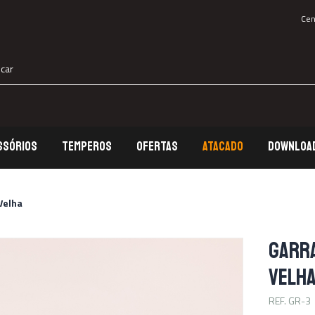
Cen
SSÓRIOS
TEMPEROS
OFERTAS
ATACADO
DOWNLOA
al para Churrasco
Kits
Velha
l de Parilla
Sal Grosso
GARRA
emperos
Ofertas
VELH
inha Premium
Uso Diário
REF. GR-3