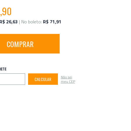
,90
R$ 26,63
| No boleto:
R$ 71,91
COMPRAR
RETE
Não sei
CALCULAR
meu CEP