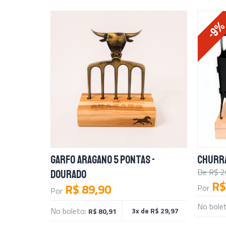
-9
GARFO ARAGANO 5 PONTAS -
CHURR
De R$
2
DOURADO
R$
R$ 89,90
Por
Por
No bole
No boleto:
3x de R$ 29,97
R$ 80,91