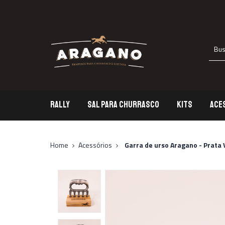
RALLY
SAL PARA CHURRASCO
KITS
ACE
Rally
S
Home
Acessórios
Garra de urso Aragano - Prata 
Sa
Acessórios
T
L