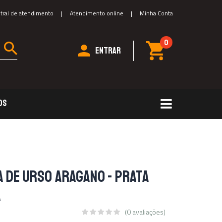
tral de atendimento
|
Atendimento online
|
Minha Conta
0
ENTRAR
DS
 DE URSO ARAGANO - PRATA
A
(0 avaliações)