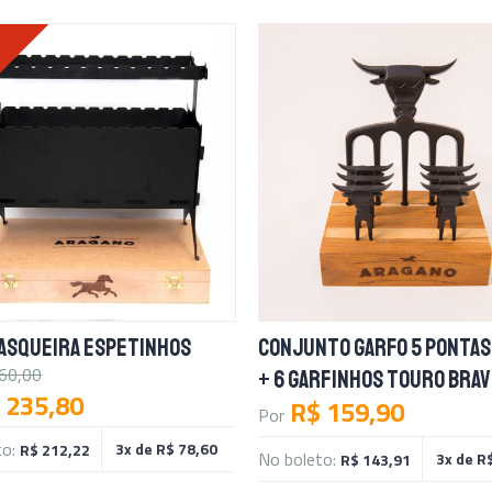
%
ASQUEIRA ESPETINHOS
CONJUNTO GARFO 5 PONTAS
60,00
+ 6 GARFINHOS TOURO BRA
 235,80
R$ 159,90
Por
to:
3x de R$ 78,60
R$ 212,22
No boleto:
3x de R
R$ 143,91