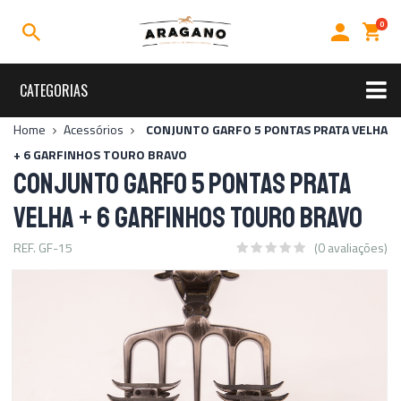
0
CATEGORIAS
Rally
Home
Acessórios
CONJUNTO GARFO 5 PONTAS PRATA VELHA
+ 6 GARFINHOS TOURO BRAVO
Sal para Churrasco
CONJUNTO GARFO 5 PONTAS PRATA
Sal de Parilla
Sal Grosso
Kits
VELHA + 6 GARFINHOS TOURO BRAVO
Acessórios
REF. GF-15
(0 avaliações)
Temperos
Linha Premium
Uso Diário
Ofertas