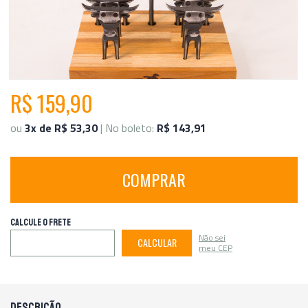
R$ 159,90
ou
3x de R$ 53,30
| No boleto:
R$ 143,91
COMPRAR
CALCULE O FRETE
Não sei
CALCULAR
meu CEP
DESCRIÇÃO