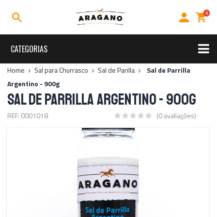
0
CATEGORIAS
Rally
Home
Sal para Churrasco
Sal de Parilla
Sal de Parrilla
Argentino - 900g
Sal para Churrasco
SAL DE PARRILLA ARGENTINO - 900G
Sal de Parilla
Sal Grosso
Kits
REF. 0001018
(0 avaliações)
Acessórios
Temperos
Linha Premium
Uso Diário
Ofertas