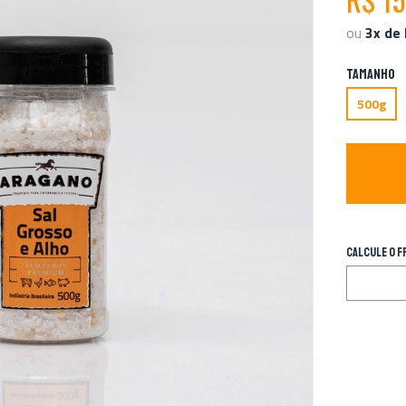
ou
3x de 
TAMANHO
500g
CALCULE O F