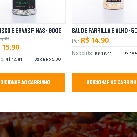
OSSO E ERVAS FINAS - 900G
SAL DE PARRILLA E ALHO - 5
R$ 14,90
8,90
Por
 15,90
No boleto:
3x de 
R$ 13,41
to:
3x de R$ 5,30
R$ 14,31
ADICIONAR AO CARRINHO
ADICIONAR AO CARRINH