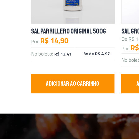
SAL PARRILLERO ORIGINAL 500G
SAL GR
R$ 14,90
De R$
1
Por
R$
Por
No boleto:
3x de R$ 4,97
R$ 13,41
No bole
ADICIONAR AO CARRINHO