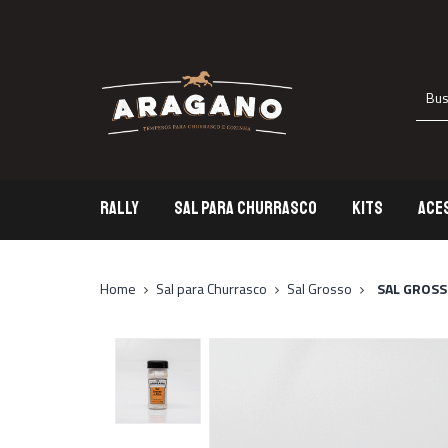
RALLY
SAL PARA CHURRASCO
KITS
ACE
Rally
S
Home
Sal para Churrasco
Sal Grosso
SAL GROSS
Sa
Acessórios
T
L