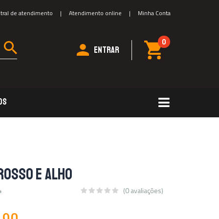
tral de atendimento
|
Atendimento online
|
Minha Conta
0
ENTRAR
DS
ROSSO E ALHO
4
(0 avaliações)
,90