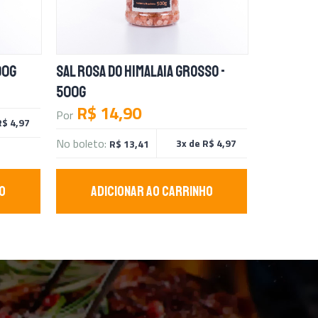
00G
SAL ROSA DO HIMALAIA GROSSO -
500G
R$ 14,90
Por
R$ 4,97
No boleto:
3x de R$ 4,97
R$ 13,41
O
ADICIONAR AO CARRINHO