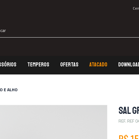
Cen
SSÓRIOS
TEMPEROS
OFERTAS
ATACADO
DOWNLOA
al para Churrasco
Kits
O E ALHO
l de Parilla
Sal Grosso
SAL G
emperos
Ofertas
REF. REF 0
inha Premium
Uso Diário
R$ 15