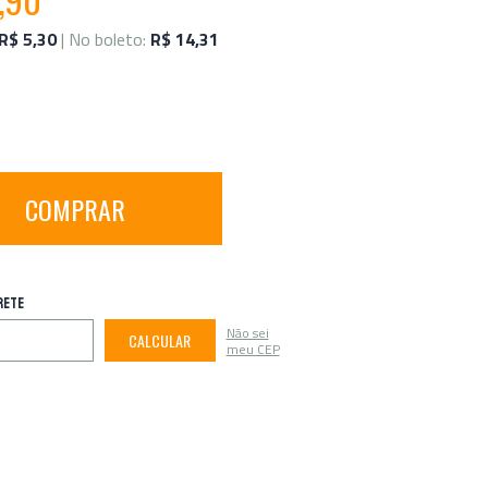
R$ 5,30
| No boleto:
R$ 14,31
COMPRAR
RETE
Não sei
CALCULAR
meu CEP